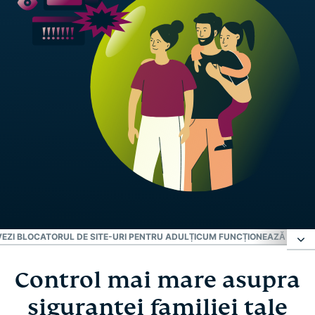
VEZI BLOCATORUL DE SITE-URI PENTRU ADULȚI
CUM FUNCȚIONEAZĂ BLOCAT
Control mai mare asupra
Control mai mare asupra siguranței familiei tale
siguranței familiei tale