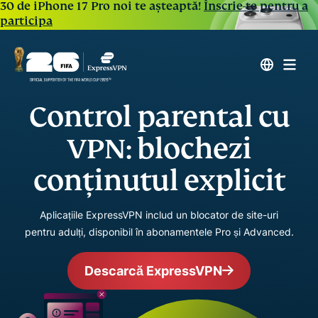
30 de iPhone 17 Pro noi te așteaptă!
Înscrie-te pentru a
participa
Control parental cu
VPN: blochezi
conținutul explicit
Aplicațiile ExpressVPN includ un blocator de site-uri
pentru adulți, disponibil în abonamentele Pro și Advanced.
Descarcă ExpressVPN