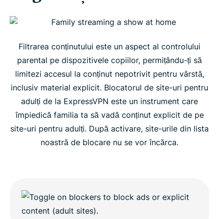
Cum să activezi și dezactivezi blocatorul de site-
uri pentru adulți
Cum funcționează blocatorul de site-uri pentru
Filtrarea conținutului este un aspect al controlului
adulți de la ExpressVPN?
parental pe dispozitivele copiilor, permițându-ți să
limitezi accesul la conținut nepotrivit pentru vârstă,
inclusiv material explicit. Blocatorul de site-uri pentru
Întrebări frecvente
adulți de la ExpressVPN este un instrument care
împiedică familia ta să vadă conținut explicit de pe
site-uri pentru adulți. După activare, site-urile din lista
noastră de blocare nu se vor încărca.