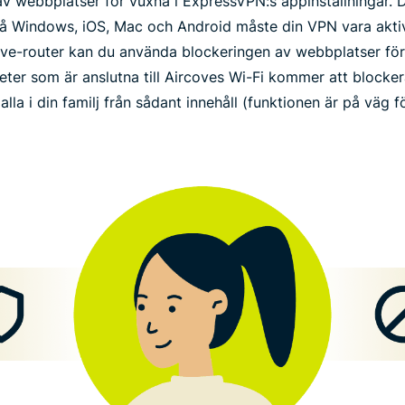
av webbplatser för vuxna i ExpressVPN:s appinställningar
På Windows, iOS, Mac och Android måste din VPN vara aktiv
ove-router kan du använda blockeringen av webbplatser för
ter som är anslutna till Aircoves Wi-Fi kommer att blockera 
alla i din familj från sådant innehåll (funktionen är på väg fö