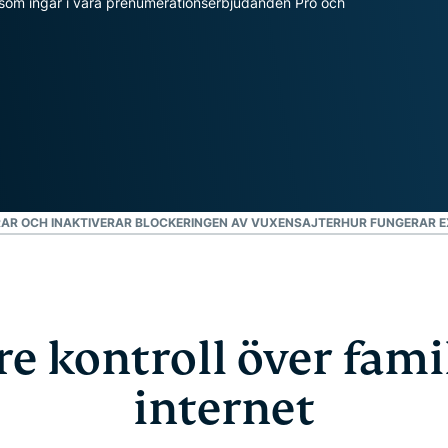
som ingår i våra prenumerationserbjudanden Pro och
intelligens.
Identity
Defender
Kraftfull
uppsättning
verktyg för ID-
skydd,
övervakning
och
databorttagning
AR OCH INAKTIVERAR BLOCKERINGEN AV VUXENSAJTER
HUR FUNGERAR E
re kontroll över fami
internet