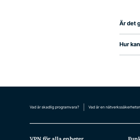
Är det 
Hur kan
Vad är skadlig programvara?
Vad är en nätverkssäkerhets
VPN för alla enheter
Funk