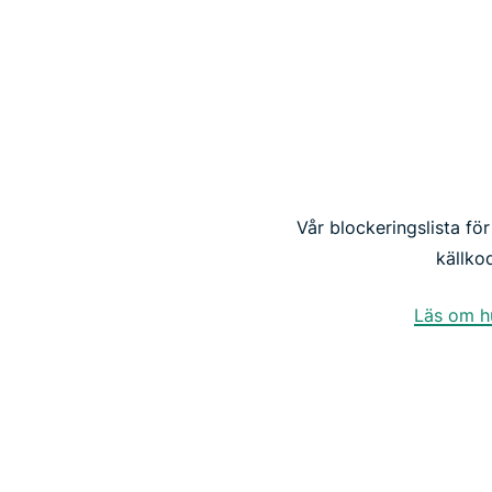
Vår blockeringslista för
källko
Läs om hu