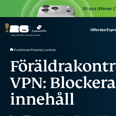
30 nya iPhone 17
Utforska Exp
ExpressVPN for Teams
Funktioner
Parental controls
VPN protection for grow
to deploy, simple to man
Föräldrakontr
scale.
VPN: Blockera 
innehåll