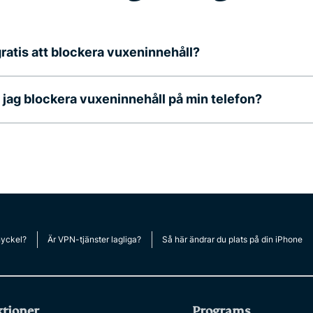
gratis att blockera vuxeninnehåll?
 jag blockera vuxeninnehåll på min telefon?
nyckel?
Är VPN-tjänster lagliga?
Så här ändrar du plats på din iPhone
tioner
Programs