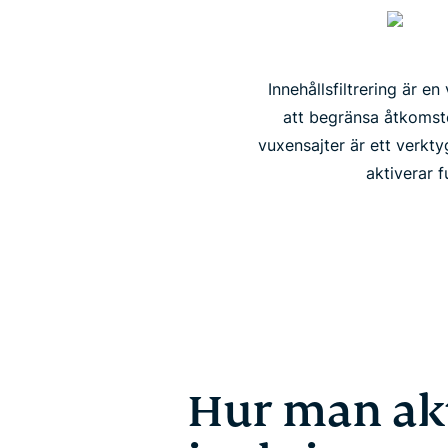
Innehållsfiltrering är e
att begränsa åtkomsten
vuxensajter är ett verktyg
aktiverar 
Hur man akt