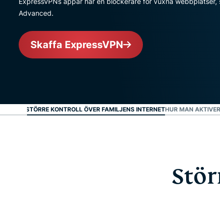
ExpressVPNs appar har en blockerare för vuxna webbplatser, 
Advanced.
Skaffa ExpressVPN
STÖRRE KONTROLL ÖVER FAMILJENS INTERNET
HUR MAN AKTIVER
Stör