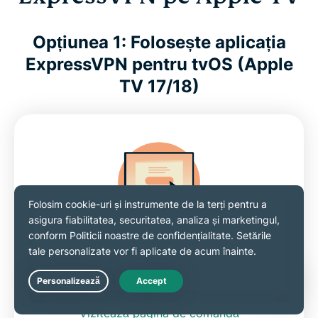
Opțiunea 1: Folosește aplicația
ExpressVPN pentru tvOS (Apple
TV 17/18)
Înregistrează-te la
ExpressVPN
Live Chat
Vizitează pagina de comandă