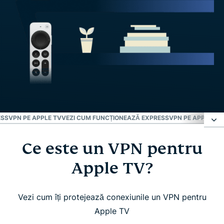
SSVPN PE APPLE TV
VEZI CUM FUNCȚIONEAZĂ EXPRESSVPN PE APPLE TV
Ce este un VPN pentru
Ce este un VPN pentru Apple TV?
Apple TV?
De ce să folosești un VPN cu Apple TV?
Vezi cum îți protejează conexiunile un VPN pentru
ExpressVPN pentru Apple TV: Funcții esențiale
Apple TV