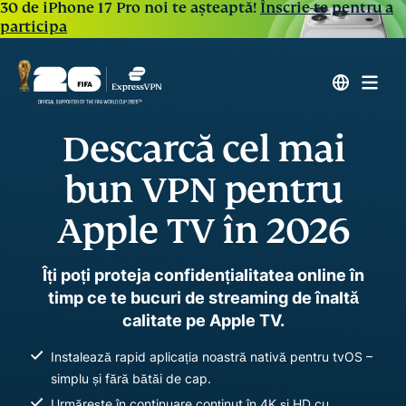
30 de iPhone 17 Pro noi te așteaptă!
Înscrie-te pentru a
participa
Descarcă cel mai
bun VPN pentru
Apple TV în 2026
Îți poți proteja confidențialitatea online în
timp ce te bucuri de streaming de înaltă
calitate pe Apple TV.
Instalează rapid aplicația noastră nativă pentru tvOS –
simplu și fără bătăi de cap.
Urmărește în continuare conținut în 4K și HD cu