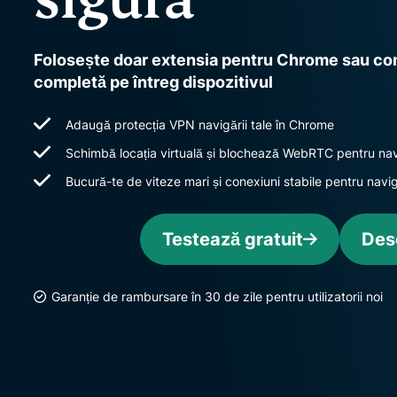
Folosește doar extensia pentru Chrome sau com
completă pe întreg dispozitivul
Adaugă protecția VPN navigării tale în Chrome
Schimbă locația virtuală și blochează WebRTC pentru nav
Bucură-te de viteze mari și conexiuni stabile pentru navi
Testează gratuit
Des
Garanție de rambursare în 30 de zile pentru utilizatorii noi