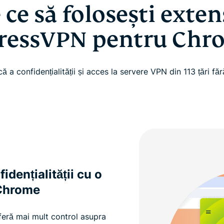
 ce să folosești exten
ressVPN pentru Chr
ă a confidențialității și acces la servere VPN din 113 țări f
idențialității cu o
 Chrome
eră mai mult control asupra