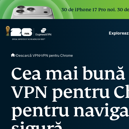
30 de iPhone 17 Pro noi. 30 de
Exploreaz
ExpressVPN for Teams
Descarcă VPN
VPN pentru Chrome
VPN protection for grow
to deploy, simple to man
Cea mai bună 
scale.
VPN pentru 
pentru naviga
sigură