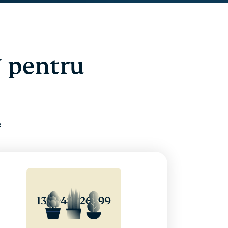
N pentru
e