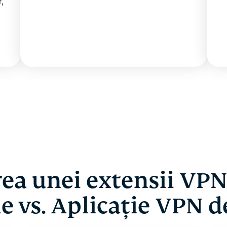
,
rea unei extensii VP
 vs. Aplicație VPN d