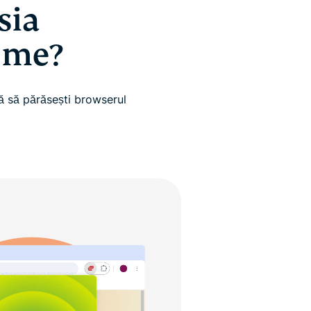
sia
ome?
ără să părăsești browserul