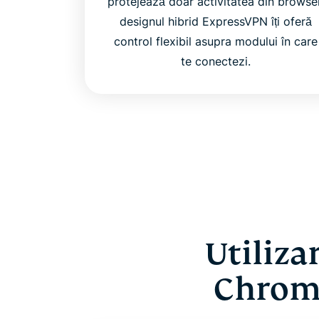
protejează doar activitatea din browser
designul hibrid ExpressVPN îți oferă
control flexibil asupra modului în care
te conectezi.
Utiliza
Chrome