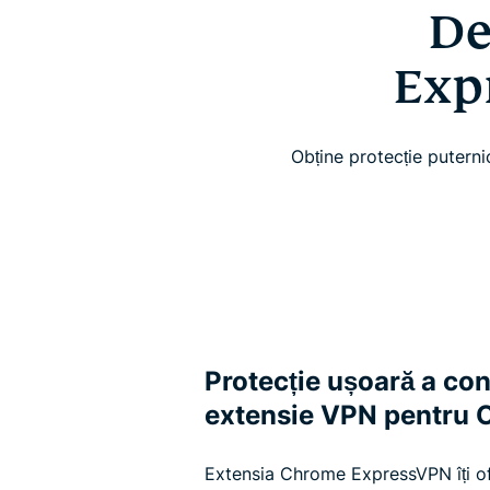
De
Exp
Obține protecție puternic
Protecție ușoară a conf
extensie VPN pentru
Extensia Chrome ExpressVPN îți of