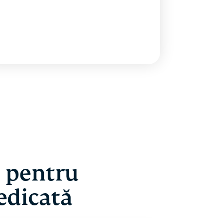
N pentru
edicată