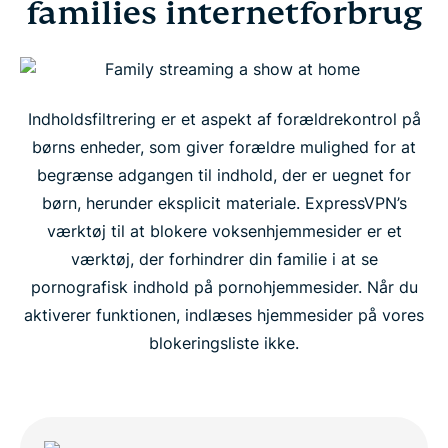
families internetforbrug
Sådan slår du blokeringen af voksenhjemmesider
til og fra
Indholdsfiltrering er et aspekt af forældrekontrol på
Hvordan fungerer ExpressVPN's værktøj til
blokering af voksenhjemmesider?
børns enheder, som giver forældre mulighed for at
begrænse adgangen til indhold, der er uegnet for
børn, herunder eksplicit materiale. ExpressVPN’s
Ofte stillede spørgsmål
værktøj til at blokere voksenhjemmesider er et
værktøj, der forhindrer din familie i at se
pornografisk indhold på pornohjemmesider. Når du
aktiverer funktionen, indlæses hjemmesider på vores
blokeringsliste ikke.