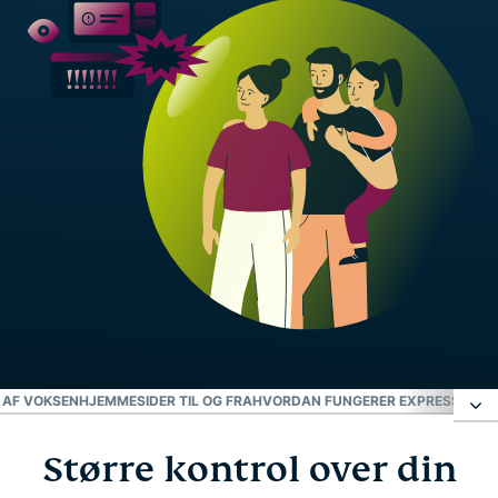
 AF VOKSENHJEMMESIDER TIL OG FRA
HVORDAN FUNGERER EXPRESSVPN'S
Større kontrol over din
Større kontrol over din families internetforbrug