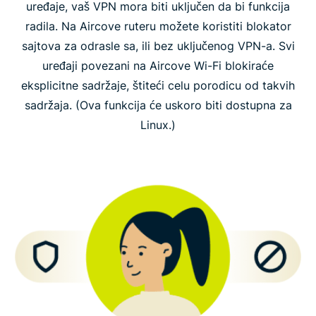
uređaje, vaš VPN mora biti uključen da bi funkcija
radila. Na Aircove ruteru možete koristiti blokator
sajtova za odrasle sa, ili bez uključenog VPN-a. Svi
uređaji povezani na Aircove Wi-Fi blokiraće
eksplicitne sadržaje, štiteći celu porodicu od takvih
sadržaja. (Ova funkcija će uskoro biti dostupna za
Linux.)