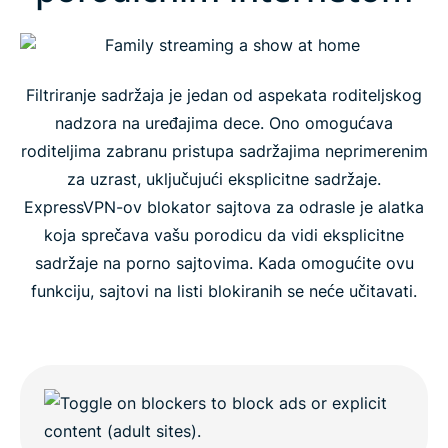
Kako uključiti i isključiti blokator sajtova za odrasle
Kako ExpressVPN-ov blokator sajtova za odrasle
Filtriranje sadržaja je jedan od aspekata roditeljskog
funkcioniše?
nadzora na uređajima dece. Ono omogućava
roditeljima zabranu pristupa sadržajima neprimerenim
Najčešće postavljana pitanja
za uzrast, uključujući eksplicitne sadržaje.
ExpressVPN-ov blokator sajtova za odrasle je alatka
koja sprečava vašu porodicu da vidi eksplicitne
sadržaje na porno sajtovima. Kada omogućite ovu
funkciju, sajtovi na listi blokiranih se neće učitavati.