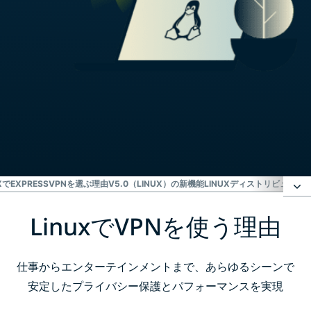
UXでEXPRESSVPNを選ぶ理由
V5.0（LINUX）の新機能
LINUXディストリビューシ
LinuxでVPNを使う理由
LinuxでVPNを使う理由
LinuxでExpressVPNを設定する方法
仕事からエンターテインメントまで、あらゆるシーンで
安定したプライバシー保護とパフォーマンスを実現
Linux向けVPNを選ぶ際のポイント