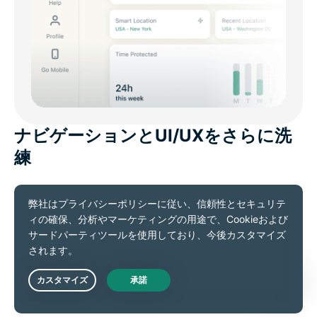
ナビゲーションとUI/UXをさらに洗
練
Settings、Help、Add-ons、Profileへ素早くアクセス
できる右側スライドインパネル
より滑らかで自然なアニメーション
環境に応じて最適化されるスクロール挙動
見やすさを高めた余白設計とレイアウト
Live Chat
階層構造を明確化したモダンな通知デザイン