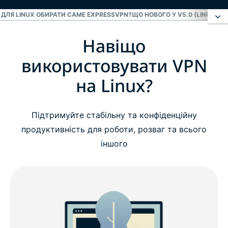
 ДЛЯ LINUX ОБИРАТИ САМЕ EXPRESSVPN?
ЩО НОВОГО У V5.0 (LINUX)
СУ
Навіщо
Навіщо використовувати VPN на Linux?
використовувати VPN
Як налаштувати ExpressVPN на Linux
на Linux?
На що звертати увагу під час пошуку VPN для
Підтримуйте стабільну та конфіденційну
Linux
продуктивність для роботи, розваг та всього
іншого
Навіщо для Linux обирати саме ExpressVPN?
Що нового у v5.0 (Linux)
Сумісність з дистрибутивами Linux