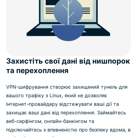
ExpressVPN для Linux: Розширені функції
Що Користувачі Думають Про ExpressVPN
Часті Питання
Захистіть свої дані від нишпорок
та перехоплення
VPN-шифрування створює захищений тунель для
вашого трафіку з Linux, який не дозволяє
Інтернет-провайдеру відстежувати ваші дії та
захищає ваші дані від перехоплення. Займайтесь
веб-серфінгом, онлайн-банкінгом та
підключайтесь з впевненістю про безпеку вдома, в