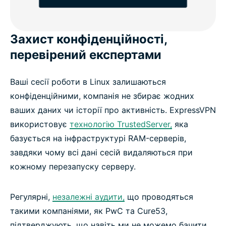
Захист конфіденційності,
перевірений експертами
Ваші сесії роботи в Linux залишаються
конфіденційними, компанія не збирає жодних
ваших даних чи історії про активність. ExpressVPN
використовує
технологію TrustedServer,
яка
базується на інфраструктурі RAM-серверів,
завдяки чому всі дані сесій видаляються при
кожному перезапуску серверу.
Регулярні,
незалежні аудити,
що проводяться
такими компаніями, як PwC та Cure53,
підтверджують, що навіть ми не можемо бачити,