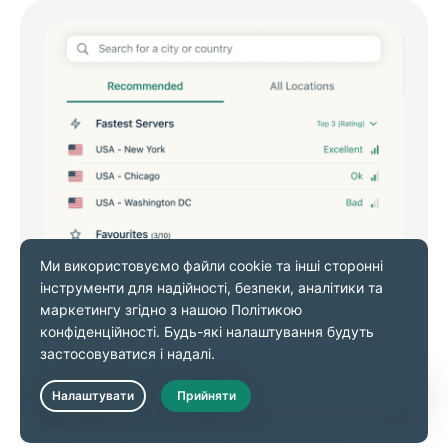
Live Chat
Система «Улюблених»