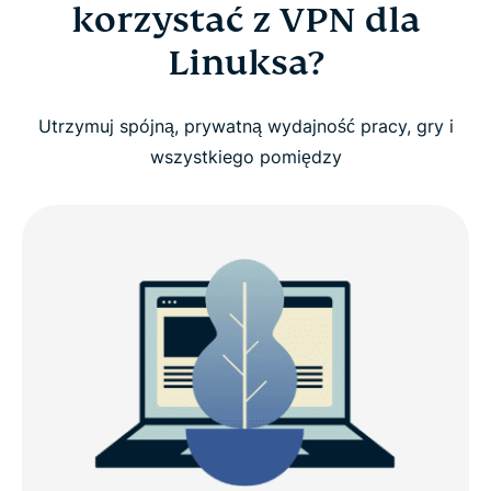
korzystać z VPN dla
Jak skonfigurować ExpressVPN w systemie Linux
Linuksa?
Czego oczekiwać od VPN dla systemu Linux
Utrzymuj spójną, prywatną wydajność pracy, gry i
wszystkiego pomiędzy
Dlaczego warto wybrać ExpressVPN dla Linuksa?
Co nowego w wersji 5.0 (Linux)
Kompatybilność z dystrybucjami Linuksa
ExpressVPN dla Linuksa: zaawansowane funkcje
Opinie użytkowników na temat ExpressVPN