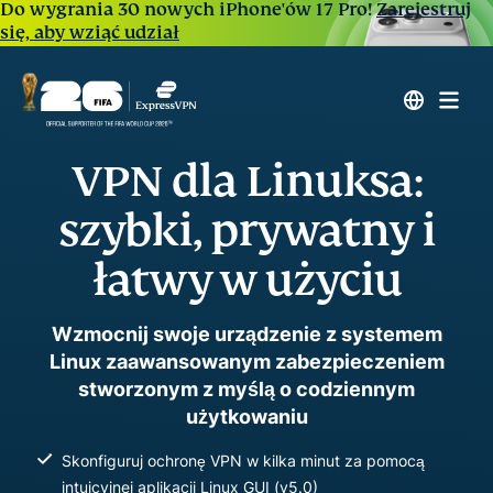
Do wygrania 30 nowych iPhone'ów 17 Pro!
Zarejestruj
się, aby wziąć udział
VPN dla Linuksa:
szybki, prywatny i
łatwy w użyciu
Wzmocnij swoje urządzenie z systemem
Linux zaawansowanym zabezpieczeniem
stworzonym z myślą o codziennym
użytkowaniu
Skonfiguruj ochronę VPN w kilka minut za pomocą
intuicyjnej aplikacji Linux GUI (v5.0)