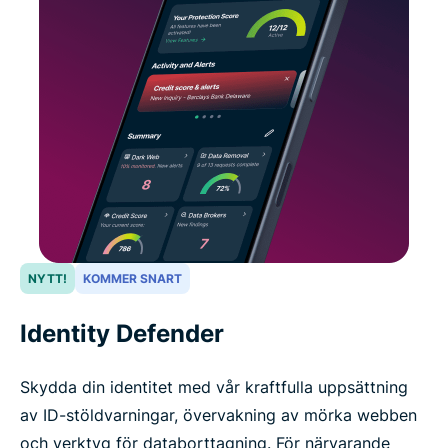
NYTT!
KOMMER SNART
Identity Defender
Skydda din identitet med vår kraftfulla uppsättning
av ID-stöldvarningar, övervakning av mörka webben
och verktyg för databorttagning. För närvarande