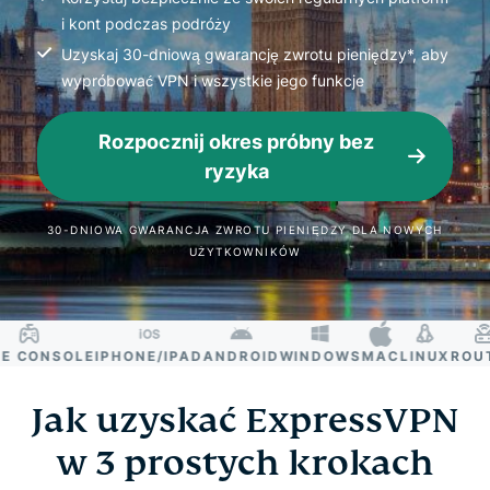
i kont podczas podróży
Uzyskaj 30-dniową gwarancję zwrotu pieniędzy*, aby
wypróbować VPN i wszystkie jego funkcje
Rozpocznij okres próbny bez
ryzyka
30-DNIOWA GWARANCJA ZWROTU PIENIĘDZY DLA NOWYCH
UŻYTKOWNIKÓW
CONSOLE
IPHONE/IPAD
ANDROID
WINDOWS
MAC
LINUX
ROUTE
Jak uzyskać ExpressVPN
w 3 prostych krokach