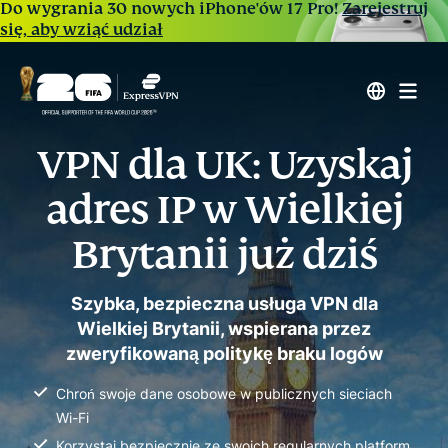
Do wygrania 30 nowych iPhone'ów 17 Pro!
Zarejestruj
się, aby wziąć udział
VPN dla UK: Uzyskaj
adres IP w Wielkiej
Brytanii już dziś
Szybka, bezpieczna usługa VPN dla
Wielkiej Brytanii, wspierana przez
zweryfikowaną politykę braku logów
Chroń swoje dane osobowe w publicznych sieciach
Wi-Fi
Korzystaj bezpiecznie ze swoich regularnych platform