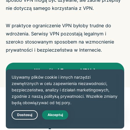
sposób VPN mogą być używane, ale żadne przepisy
nie dotyczą samego korzystania z VPN.
W praktyce ograniczenie VPN byłoby trudne do
wdrożenia. Serwisy VPN pozostają legalnym i
szeroko stosowanym sposobem na wzmocnienie
prywatności i bezpieczeństwa w Internecie.
Wypróbuj ExpressVPN
Dlaczego miliony
użytkowników ufają
Live Chat
ExpressVPN