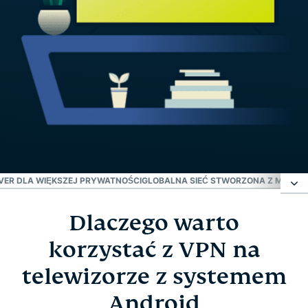
VER DLA WIĘKSZEJ PRYWATNOŚCI
GLOBALNA SIEĆ STWORZONA Z MYŚLĄ 
Dlaczego warto
Dlaczego warto korzystać z VPN na telewizorze z
systemem Android
korzystać z VPN na
telewizorze z systemem
Jak skonfigurować ExpressVPN na Android TV w
Android
trzech prostych krokach