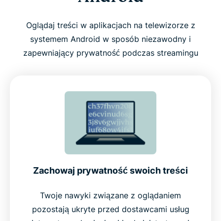
Na co zwrócić uwagę przy wyborze VPN dla
Oglądaj treści w aplikacjach na telewizorze z
Android TV
systemem Android w sposób niezawodny i
zapewniający prywatność podczas streamingu
Najważniejsze funkcje ExpressVPN dla Android TV
Technologia TrustedServer dla większej
prywatności
Globalna sieć stworzona z myślą o szybkości i
niezawodności
Zachowaj prywatność swoich treści
Działa na urządzeniach z systemem Android TV
Twoje nawyki związane z oglądaniem
oraz innych
pozostają ukryte przed dostawcami usług