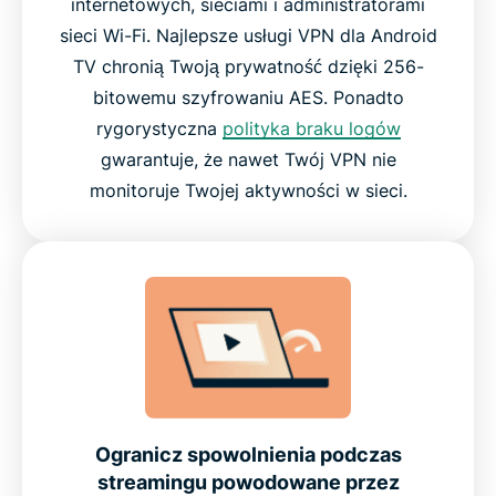
internetowych, sieciami i administratorami
Dlaczego warto wybrać ExpressVPN zamiast
sieci Wi-Fi. Najlepsze usługi VPN dla Android
innych usług VPN
TV chronią Twoją prywatność dzięki 256-
bitowemu szyfrowaniu AES. Ponadto
Co ludzie mówią o ExpressVPN
rygorystyczna
polityka braku logów
gwarantuje, że nawet Twój VPN nie
Często zadawane pytania
monitoruje Twojej aktywności w sieci.
Wypróbuj ExpressVPN już dziś na swoim Android
TV bez ryzyka
Ogranicz spowolnienia podczas
streamingu powodowane przez