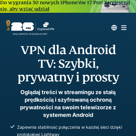
Do wygrania 30 nowych iPhone'ów 17 Pro!
Zarejestruj
się, aby wziąć udział
VPN dla Android
TV: Szybki,
prywatny i prosty
Oglądaj treści w streamingu ze stałą
prędkością i szyfrowaną ochroną
prywatności na swoim telewizorze z
systemem Android
Zapewnia stabilność połączenia w każdej sieci dzięki
protokołowi Lightway