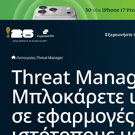
30 νέα iPhone 17 Pro
Εξερευνήστε 
ExpressVPN for Teams
Λειτουργίες
Threat Manager
VPN protection for growi
Threat Manag
to deploy, simple to manag
scale.
Μπλοκάρετε ι
σε εφαρμογές
ιστότοπους μ