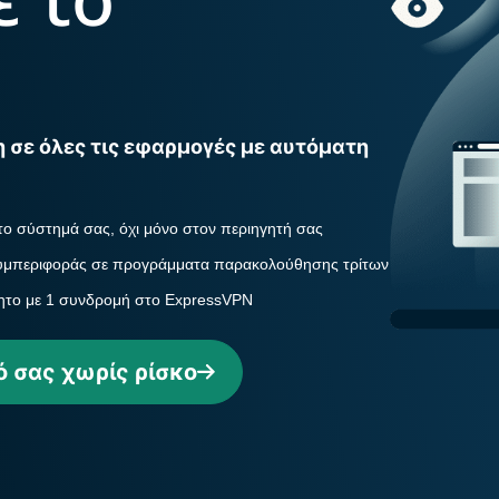
κωδικών
την
πρόσβασης,
τεχνολογία
επαλήθευση
του
πολλαπλών
confidential
παραγόντων
computing για
και άλλα.
τεχνητή
σε όλες τις εφαρμογές με αυτόματη
νοημοσύνη με
επίκεντρο το
απόρρητο.
το σύστημά σας, όχι μόνο στον περιηγητή σας
Identity
Defender
συμπεριφοράς σε προγράμματα παρακολούθησης τρίτων
Ισχυρό πακέτο
ητο με 1 συνδρομή στο ExpressVPN
εργαλείων
προστασίας
ταυτότητας,
ό σας χωρίς ρίσκο
παρακολούθησης
και αφαίρεσης
δεδομένων.