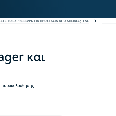
ΈΞΕΤΕ ΤΟ EXPRESSVPN ΓΙΑ ΠΡΟΣΤΑΣΊΑ ΑΠΌ ΑΠΕΙΛΈΣ;
ΤΙ ΛΈΕΙ Ο ΚΌΣΜΟΣ ΓΙ
ager και
in παρακολούθησης