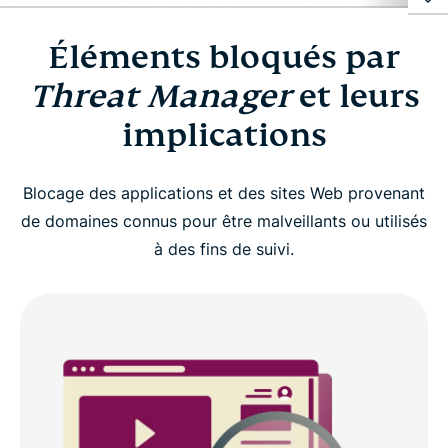
Éléments bloqués par
Éléments bloqués par Threat Manager et leurs
implications
Threat Manager
et leurs
implications
Comment activer Threat Manager ?
Blocage des applications et des sites Web provenant
Appareils compatibles et configuration requise
de domaines connus pour être malveillants ou utilisés
à des fins de suivi.
Avantages concrets offerts par l’utilisation de
Threat Manager
Threat Manager vs protection limitée au
navigateur
Pourquoi opter pour ExpressVPN pour se protéger