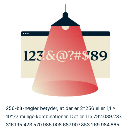
256-bit-nøgler betyder, at der er 2^256 eller 1,1 x
10^77 mulige kombinationer. Det er 115.​792.​089.​237.​
316.​195.​423.​570.​985.​008.​687.​907.​853.​269.​984.​665.​