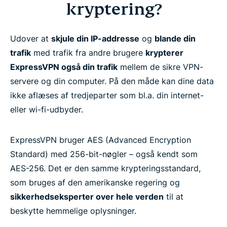
Ofte stillede spørgsmål
kryptering?
Lær mere om at bruge en VPN
Udover at
skjule din IP-addresse
og
blande din
trafik
med trafik fra andre brugere
krypterer
Er du klar til at prøve den bedst krypterede VPN?
ExpressVPN også din trafik
mellem de sikre VPN-
servere og din computer. På den måde kan dine data
ikke aflæses af tredjeparter som bl.a. din internet-
eller wi-fi-udbyder.
ExpressVPN bruger AES (Advanced Encryption
Standard) med 256-bit-nøgler – også kendt som
AES-256. Det er den samme krypteringsstandard,
som bruges af den amerikanske regering og
sikkerhedseksperter over hele verden
til at
beskytte hemmelige oplysninger.