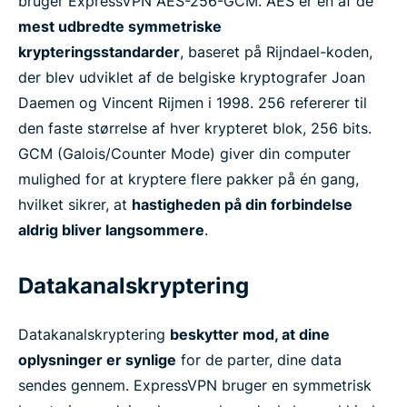
bruger ExpressVPN AES-256-GCM. AES er en af de
mest udbredte symmetriske
krypteringsstandarder
, baseret på Rijndael-koden,
der blev udviklet af de belgiske kryptografer Joan
Daemen og Vincent Rijmen i 1998. 256 refererer til
den faste størrelse af hver krypteret blok, 256 bits.
GCM (Galois/Counter Mode) giver din computer
mulighed for at kryptere flere pakker på én gang,
hvilket sikrer, at
hastigheden på din forbindelse
aldrig bliver langsommere
.
Datakanalskryptering
Datakanalskryptering
beskytter mod, at dine
oplysninger er synlige
for de parter, dine data
sendes gennem. ExpressVPN bruger en symmetrisk