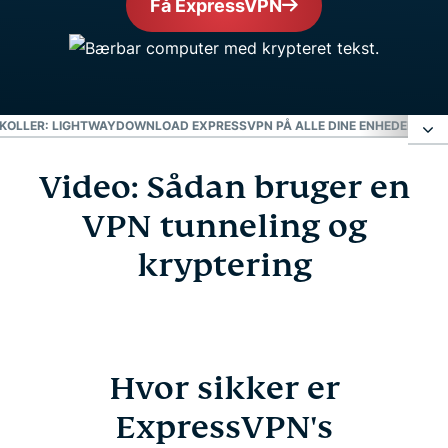
Få ExpressVPN
KOLLER: LIGHTWAY
DOWNLOAD EXPRESSVPN PÅ ALLE DINE ENHEDER
OFTE
Video: Sådan bruger en
Video: Sådan bruger en VPN tunneling og
kryptering
VPN tunneling og
kryptering
Hvor sikker er ExpressVPN's kryptering?
VPN-protokoller: Lightway
Hvor sikker er
Download ExpressVPN på alle dine enheder
ExpressVPN's