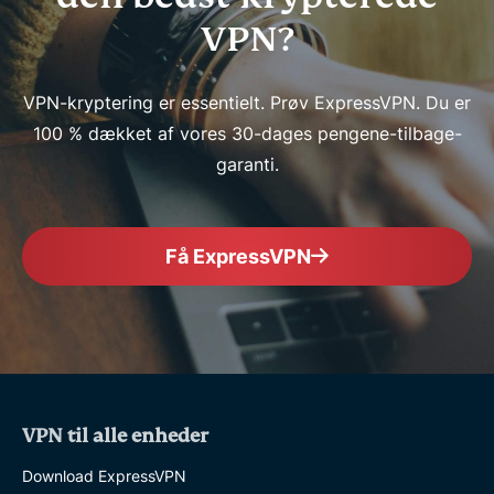
VPN?
VPN-kryptering er essentielt. Prøv ExpressVPN. Du er
100 % dækket af vores 30-dages pengene-tilbage-
garanti.
Få ExpressVPN
VPN til alle enheder
Download ExpressVPN