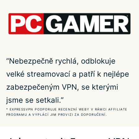
Co je to VPN pro hraní her?
Jak snižuje VPN ping?
Jaký je dobrý ping pro hraní?
“Nebezpečně rychlá, odblokuje
velké streamovací a patří k nejlépe
Používejte VPN pro všechny nejoblíbenější hry
zabezpečeným VPN, se kterými
Získejte ExpressVPN na všech herních zařízeních
jsme se setkali.”
* EXPRESSVPN PODPORUJE RECENZNÍ WEBY V RÁMCI AFFILIATE
Získejte výhodu s VPN pro hraní v cloudu
PROGRAMU A VYPLÁCÍ JIM PROVIZI ZA DOPORUČENÍ.
Průvodci nastavení her