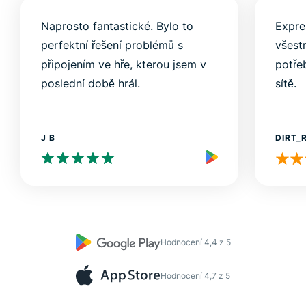
Naprosto fantastické. Bylo to
Expre
perfektní řešení problémů s
všest
připojením ve hře, kterou jsem v
potře
poslední době hrál.
sítě.
J B
DIRT_
Hodnocení 4,4 z 5
Hodnocení 4,7 z 5