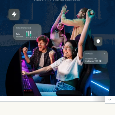
Důvody, proč je ExpressVPN nejlepší herní VPN