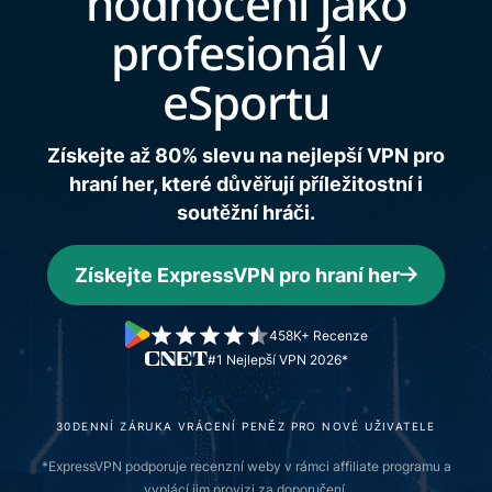
hodnocení
jako
profesionál v
eSportu
Získejte až 80% slevu na nejlepší VPN pro
hraní her, které důvěřují příležitostní i
soutěžní hráči.
Získejte ExpressVPN pro hraní her
458K+ Recenze
#1 Nejlepší VPN 2026*
30DENNÍ ZÁRUKA VRÁCENÍ PENĚZ PRO NOVÉ UŽIVATELE
*ExpressVPN podporuje recenzní weby v rámci affiliate programu a
vyplácí jim provizi za doporučení.