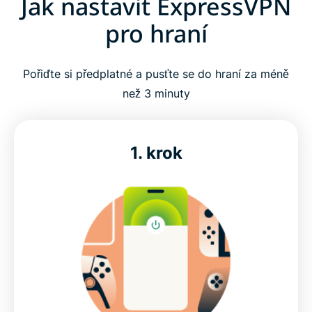
Jak nastavit ExpressVPN
Mohu pro hraní použít bezplatnou VPN?
pro hraní
Stáhněte si ExpressVPN na všech vašich zařízeních
Pořiďte si předplatné a pusťte se do hraní za méně
než 3 minuty
Nejčastější otázky: herní VPN
1. krok
Co o nás říkají hráči
Vyzkoušejte VPN pro hraní bez rizika
Jak nastavit ExpressVPN pro hraní
Podívejte se na aktuální akce ExpressVPN pro
hráče