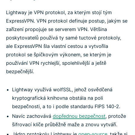
Lightway je VPN protokol, za kterým stojí tým
ExpressVPN. VPN protokol definuje postup, jakým se
zařízení propojuje se serverem VPN. Většina
poskytovatelů používá ty samé tuctové protokoly,
ale ExpressVPN šla vlastní cestou a vytvořila
protokol se špičkovým výkonem, se kterým je
používání VPN rychlejší, spolehlivější a ještě
bezpečnější.
Lightway využívá wolfSSL, jehož osvědčená
kryptografická knihovna obstála na poli
bezpečnosti, a to i podle standardu FIPS 140-2.
Navíc zachovává
dopřednou bezpečnost
, protože
šifrovací klíče průběžně maže a znovu vytváří.
Jádro protokolu Lightway je
open-source
, takže si