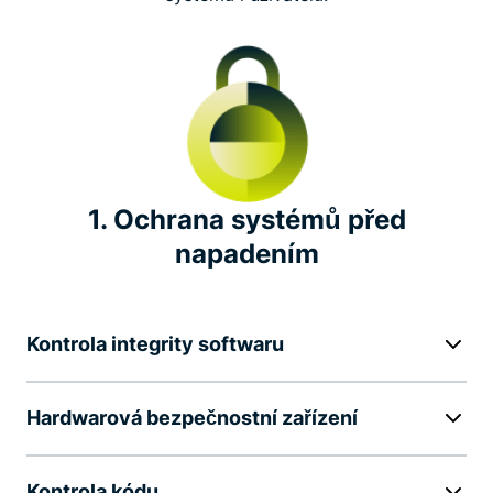
Nezávislé bezpečnostní audity
Prokázání transparentnosti
Odměna za odhalení chyby
Posouváme oborové standardy
1. Ochrana systémů před
napadením
Významné iniciativy na ochranu soukromí
Kontrola integrity softwaru
Hardwarová bezpečnostní zařízení
Kontrola kódu