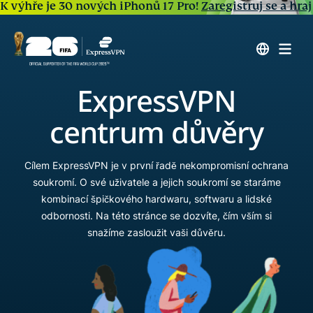
K výhře je 30 nových iPhonů 17 Pro!
Zaregistruj se a hraj
ExpressVPN
centrum důvěry
Cílem ExpressVPN je v první řadě nekompromisní ochrana
soukromí. O své uživatele a jejich soukromí se staráme
kombinací špičkového hardwaru, softwaru a lidské
odbornosti. Na této stránce se dozvíte, čím vším si
snažíme zasloužit vaši důvěru.