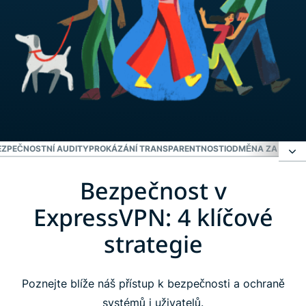
EZPEČNOSTNÍ AUDITY
PROKÁZÁNÍ TRANSPARENTNOSTI
ODMĚNA ZA ODHAL
Bezpečnost v
Bezpečnost v ExpressVPN: 4 klíčové strategie
ExpressVPN: 4 klíčové
Inovace
strategie
Řízení provozu podle ISO
Poznejte blíže náš přístup k bezpečnosti a ochraně
systémů i uživatelů.