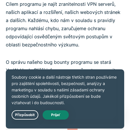
Cílem programu je najít zranitelnosti VPN serverů,
našich aplikací a rozšíření, našich webových stránek
a dalších. Každému, kdo nám v souladu s pravidly
programu nahlásí chybu, zaručujeme ochranu
odpovídající osvědčeným světovým postupům v
oblasti bezpečnostního výzkumu.
O správu našeho bug bounty programu se stará
YesWeHack. Bližší informace a možnost upozornit
náš na chyby najdete na
této stránce
.
Live Chat