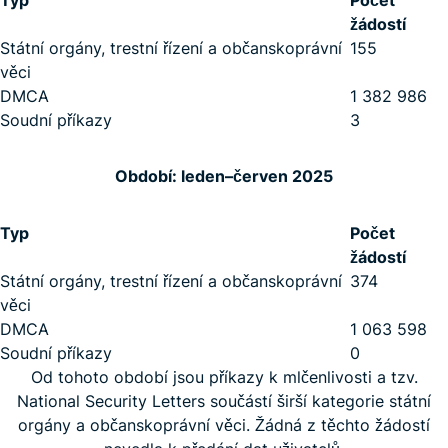
Typ
Počet
žádostí
Státní orgány, trestní řízení a občanskoprávní
155
věci
DMCA
1 382 986
Soudní příkazy
3
Období: leden–červen 2025
Typ
Počet
žádostí
Státní orgány, trestní řízení a občanskoprávní
374
věci
DMCA
1 063 598
Soudní příkazy
0
Od tohoto období jsou příkazy k mlčenlivosti a tzv.
National Security Letters součástí širší kategorie státní
orgány a občanskoprávní věci. Žádná z těchto žádostí