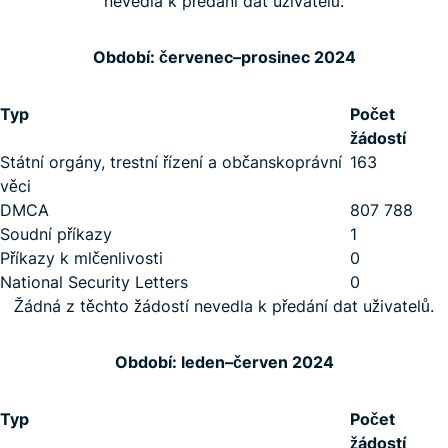
nevedla k předání dat uživatelů.
Období: červenec–prosinec 2024
Typ
Počet
žádostí
Státní orgány, trestní řízení a občanskoprávní
163
věci
DMCA
807 788
Soudní příkazy
1
Příkazy k mlčenlivosti
0
National Security Letters
0
Žádná z těchto žádostí nevedla k předání dat uživatelů.
Období: leden–červen 2024
Typ
Počet
žádostí