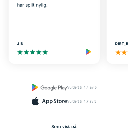
har spilt nylig.
J B
DIRT_
Vurdert til 4,4 av 5
Vurdert til 4,7 av 5
Som vist på