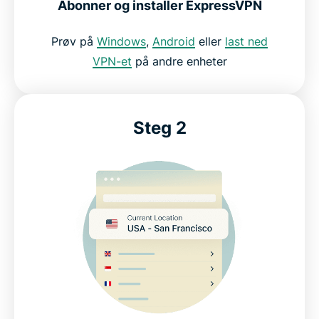
Abonner og installer ExpressVPN
Ofte stilte spørsmål om VPN
Prøv på
Windows
,
Android
eller
last ned
ExpressVPN for gaming: prøv det risikofritt
VPN-et
på andre enheter
Steg 2