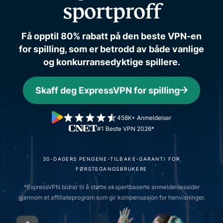
sportproff
Få opptil 80% rabatt på den beste VPN-en
for spilling, som er betrodd av både vanlige
og konkurransedyktige spillere.
Skaff deg ExpressVPN for spilling
458K+ Anmeldelser
#1 Beste VPN 2026*
30-DAGERS PENGENE-TILBAKE-GARANTI FOR
FØRSTEGANGSBRUKERE
*ExpressVPN bidrar til å støtte ekspertbaserte anmeldelsessider
gjennom et affiliateprogram som gir kompensasjon for henvisninger.