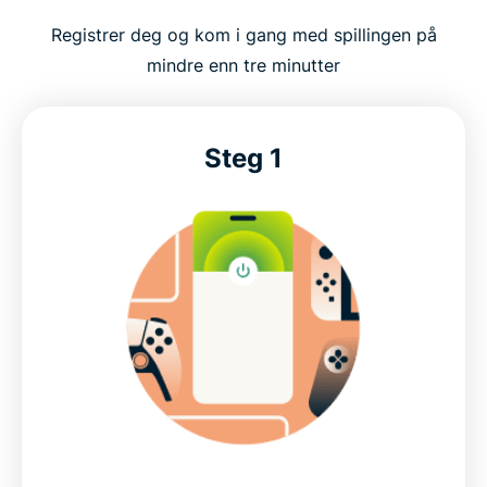
Hvordan sette opp ExpressVPN for gaming
Registrer deg og kom i gang med spillingen på
mindre enn tre minutter
Se de nyeste tilbudene på ExpressVPN for gaming
Høyytelses-VPN for fartsfylt gaming
Steg 1
Bygget for virkelige spillmiljøer
Koble trygt til favorittspillene dine
Beskytt dataene dine og tilkoblingen din når du
spiller
Dette sier våre mest fornøyde kunder