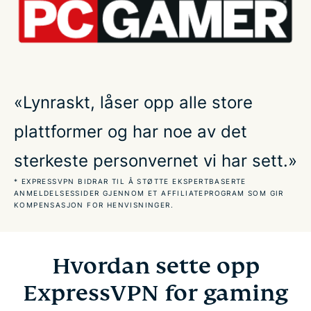
Bruk et VPN for de mest populære spillene
Skaff deg ExpressVPN for gaming på nett
«Lynraskt, låser opp alle store
Få en fordel med et VPN for skybasert gaming
plattformer og har noe av det
Hvordan reduserer et VPN ping?
sterkeste personvernet vi har sett.»
* EXPRESSVPN BIDRAR TIL Å STØTTE EKSPERTBASERTE
Ofte stilte spørsmål: Å bruke et VPN for gaming
ANMELDELSESSIDER GJENNOM ET AFFILIATEPROGRAM SOM GIR
KOMPENSASJON FOR HENVISNINGER.
Dette sier gamere om oss
Hvordan sette opp
Prøv det risikofrie VPN-et for gaming
ExpressVPN for gaming