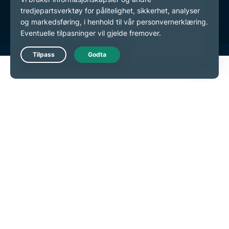
endre preferansene dine
Live Chat