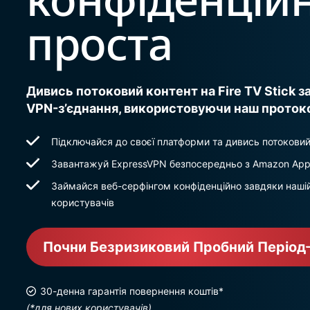
проста
Дивись потоковий контент на Fire TV Stick 
VPN-з’єднання, використовуючи наш проток
Підключайся до своєї платформи та дивись потоковий 
Завантажуй ExpressVPN безпосередньо з Amazon App
Займайся веб-серфінгом конфіденційно завдяки нашій п
користувачів
Почни Безризиковий Пробний Період
30-денна гарантія повернення коштів*
(*для нових користувачів)