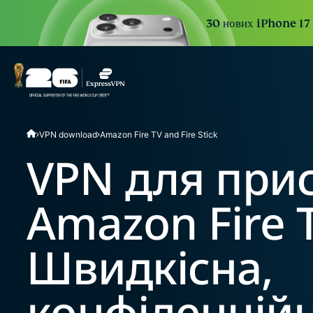
30 нових iPhone 17 P
VPN download
Amazon Fire TV and Fire Stick
VPN для при
Amazon Fire 
Швидкісна,
конфіденційн