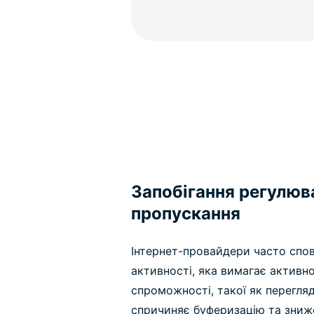
Запобігання регулюв
пропускання
Інтернет-провайдери часто спо
активності, яка вимагає активн
спроможності, такої як перегля
спричиняє буферизацію та зниже