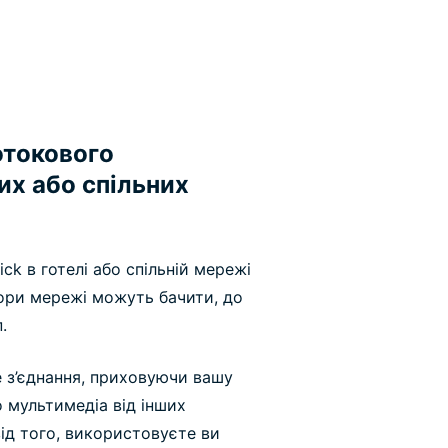
отокового
их або спільних
ck в готелі або спільній мережі
тори мережі можуть бачити, до
.
е з’єднання, приховуючи вашу
о мультимедіа від інших
ід того, використовуєте ви