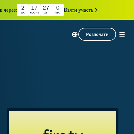
2
17
26
59
ш через:
Взяти участь
ДН.
HOURS
ХВ
SEC
Розпочати