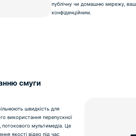
публічну чи домашню мережу, ваш
конфіденційним.
анню смуги
вільнюють швидкість для
ого використання перепускної
д потокового мультимедіа. Це
ння якості відео під час