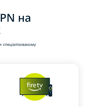
VPN на
k
и спеціалізованому