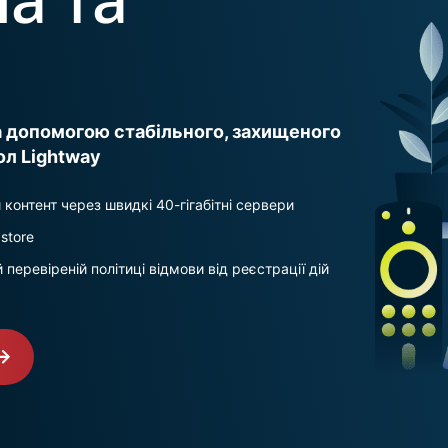
за допомогою стабільного, захищеного
ол Lightway
контент через швидкі 40-гігабітні сервери
store
еревіреній політиці відмови від реєстрації дій