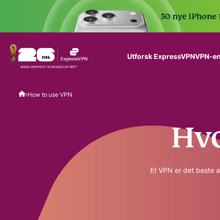
30 nye iPhone 1
VPN-en
Utforsk ExpressVPN
ExpressVPN for Teams
How to use VPN
VPN protection for grow
to deploy, simple to man
scale.
Hvo
Et VPN er det beste a