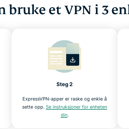
 bruke et VPN i 3 enk
Steg 2
ExpressVPN-apper er raske og enkle å
sette opp.
Se instruksjoner for enheten
din
.