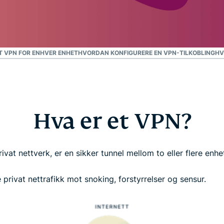
personvern.
Identity
Defender
Kraftig pakke med
verktøy for ID-
T VPN FOR ENHVER ENHET
HVORDAN KONFIGURERE EN VPN-TILKOBLING
HV
beskyttelse,
overvåking og
fjerning av
personopplysninger.
Hva er et VPN?
privat nettverk, er en sikker tunnel mellom to eller flere enhe
 privat nettrafikk mot snoking, forstyrrelser og sensur.