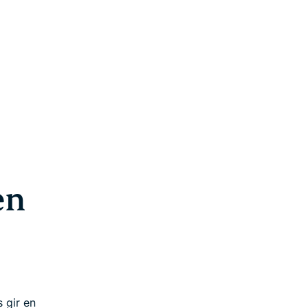
en
 gir en