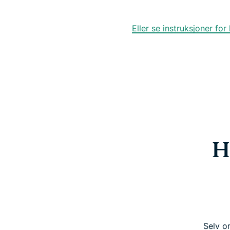
Eller se instruksjoner f
H
Selv o