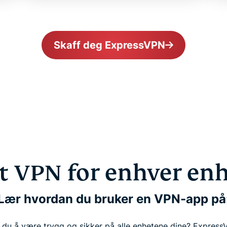
Skaff deg ExpressVPN
t VPN for enhver en
Lær hvordan du bruker en VPN-app på
 du å være trygg og sikker på alle enhetene dine? Express