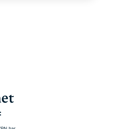
het
:
VPN har