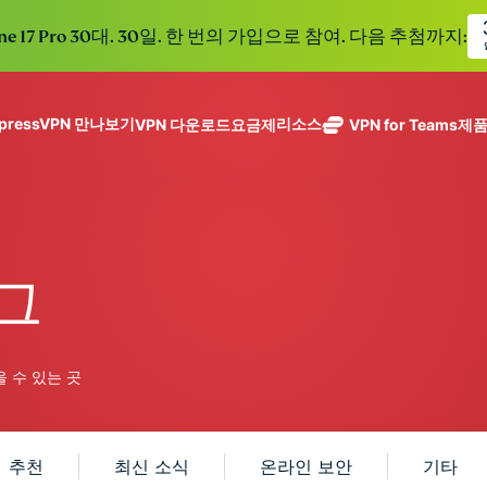
ne 17 Pro 30대. 30일. 한 번의 가입으로 참여. 다음 추첨까지:
xpressVPN 만나보기
리소스
VPN 다운로드
요금제
VPN for Teams
제
ExpressVPN
ExpressMailGuard
113개 국가의
Get fast, secure
메일 수신함과 신원을
안전한 서버를
노로그 정책
Windows
VPN이란?
NEW
ing teams. Easy
보호하는 비공개 이메
갖춘 업계 최고
여러 기기에서 사용 가능
MacOS
입문자용 VPN
NEW
age, built to
일 릴레이 서비스입니
의 초고속 VPN
holiday.
안전하게 이용하는 온라인 서비스
Linux
VPN 사용 방법
NEW
다.
입니다.
로그
eSIM
모든 기능 살펴보기
VPN 암호화 정보
ExpressAI
150개 이
컨피덴셜 컴퓨
지역에서 
ExpressKeys
팅으로 구동되
가능한 무
안전한 비밀번
하나의 구독으로 종합적
어 프라이버시
을 수 있는 곳
eSIM.
호 관리와 다중
세요. 완벽한 작동으로
중심 인공 지
인증 등을 제공
능을 선사하는
합니다.
모든 제품 보기
최초의 소비자
추천
최신 소식
온라인 보안
기타
용 AI입니다.