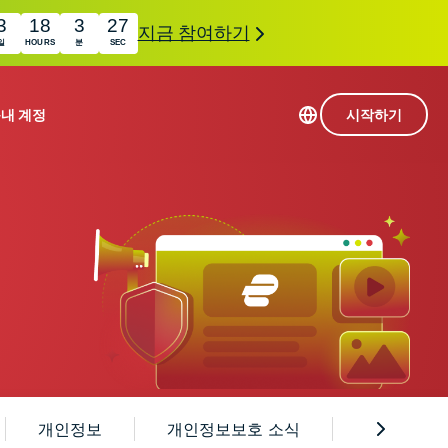
3
18
3
26
지금 참여하기
일
HOURS
분
SEC
품
내 계정
시작하기
113개 국가의 서버
Intego
초고속 VPN
com
Award-
게임용 VPN
winning
ExpressVPN 소개
macOS
상의
antivirus,
사용
firewall,
료
인 첨단 개인정보 보호 및 보안 도구를 이용해 보
system tools,
 더욱 탁월한 디지털 라이프를 선사합니다.
and more.
개인정보
개인정보보호 소식
스포츠