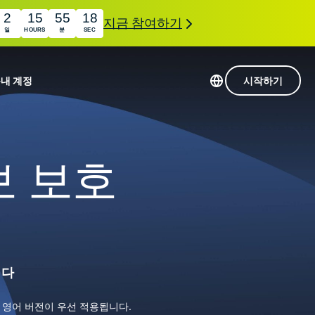
2
15
55
18
지금 참여하기
일
HOURS
분
SEC
품
내 계정
시작하기
113개 국가의 서버
Intego
초고속 VPN
정보 보호
com
Award-
게임용 VPN
winning
ExpressVPN 소개
macOS
상의
antivirus,
사용
firewall,
료
인 첨단 개인정보 보호 및 보안 도구를 이용해 보
system tools,
 더욱 탁월한 디지털 라이프를 선사합니다.
and more.
니다
 영어 버전이 우선 적용됩니다.