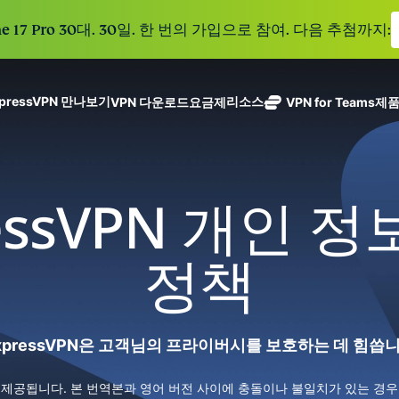
e 17 Pro 30대. 30일. 한 번의 가입으로 참여. 다음 추첨까지:
xpressVPN 만나보기
리소스
VPN 다운로드
요금제
VPN for Teams
제
ExpressVPN
ExpressMailGuard
113개 국가의
Get fast, secure
메일 수신함과 신원을
안전한 서버를
노로그 정책
Windows
VPN이란?
NEW
ing teams. Easy
보호하는 비공개 이메
갖춘 업계 최고
여러 기기에서 사용 가능
MacOS
입문자용 VPN
NEW
age, built to
essVPN 개인 
일 릴레이 서비스입니
의 초고속 VPN
holiday.
안전하게 이용하는 온라인 서비스
Linux
VPN 사용 방법
NEW
다.
입니다.
eSIM
모든 기능 살펴보기
VPN 암호화 정보
ExpressAI
150개 이
정책
컨피덴셜 컴퓨
지역에서 
ExpressKeys
팅으로 구동되
가능한 무
안전한 비밀번
하나의 구독으로 종합적
어 프라이버시
eSIM.
호 관리와 다중
세요. 완벽한 작동으로
중심 인공 지
인증 등을 제공
xpressVPN은 고객님의 프라이버시를 보호하는 데 힘씁
능을 선사하는
합니다.
모든 제품 보기
최초의 소비자
용 AI입니다.
 제공됩니다. 본 번역본과 영어 버전 사이에 충돌이나 불일치가 있는 경우