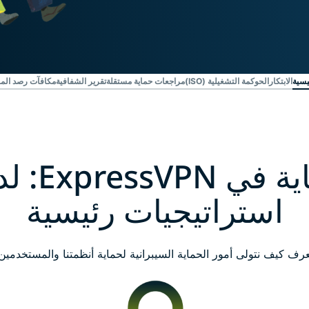
قائم على
الخصوصية.
Identity
Defender
حزمة قوية
الابتكار
الحوكمة التشغيلية (ISO)
مراجعات حماية مستقلة
تقرير الشفافية
مكافآت رصد الم
لحماية ورقابة
الهوية وأدوات
حذف البيانات
استراتيجيات رئيسية
عرف كيف نتولى أمور الحماية السيبرانية لحماية أنظمتنا والمستخدمين