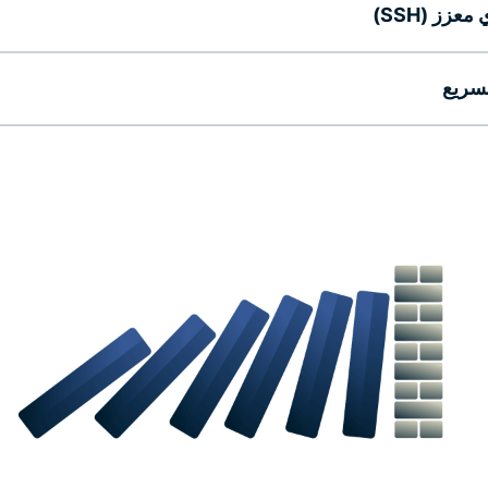
عزز (SSH)
لسريع