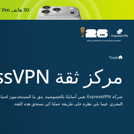
30 هاتف iPhone 17 Pro جديد. 30 يومًا. تسجيل واحد للدخول. السحب القادم خلال:
r Teams
Get fast, secure
Trust
 for growing teams. Easy
imple to manage, built to
مركز ثقة ExpressVPN
scale.
شركة ExpressVPN تعني أساسًا بالخصوصية. يثق بنا المستخدمو
البشري. فيما يلي نظرة على طريقة عملنا كي نستحق هذه الثقة.