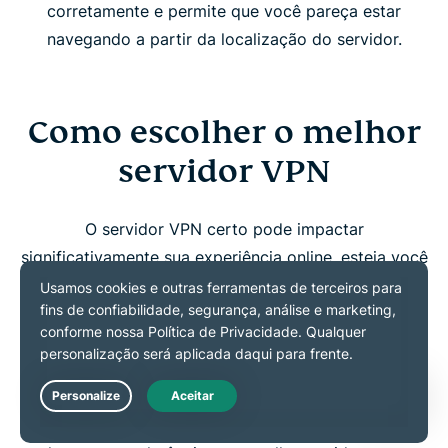
corretamente e permite que você pareça estar
navegando a partir da localização do servidor.
Como escolher o melhor
servidor VPN
O servidor VPN certo pode impactar
significativamente sua experiência online, esteja você
buscando velocidade, segurança ou acesso a
conteúdo. Considere suas necessidades —
streaming, maior privacidade, jogos ou contornar
censura — e selecione uma localização de servidor
que esteja alinhada aos seus objetivos. Opte por
Live Chat
servidores próximos para obter velocidades mais