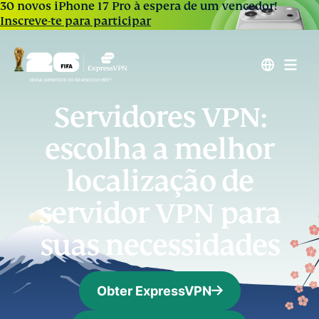
30 novos iPhone 17 Pro à espera de um vencedor!
Inscreve-te para participar
Servidores VPN:
escolha a melhor
localização de
servidor VPN para
suas necessidades
Obter ExpressVPN