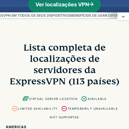
Ver localizações VPN
SVPN EM TODOS OS SEUS DISPOSITIVOS
BENEFÍCIOS DE USAR DIFERENTE
Lista completa de localizações de servidores da
ExpressVPN (113 países)
Lista completa de
localizações de
Como a ExpressVPN conquista sua confiança
servidores da
O que é servidor VPN e por que a localização é
ExpressVPN (113 países)
importante?
VIRTUAL SERVER LOCATION
AVAILABLE
Como escolher o melhor servidor VPN
LIMITED AVAILABILITY
TEMPORARILY UNAVAILABLE
Conecte-se aos servidores da ExpressVPN em
NOT SUPPORTED
todos os seus dispositivos
AMERICAS