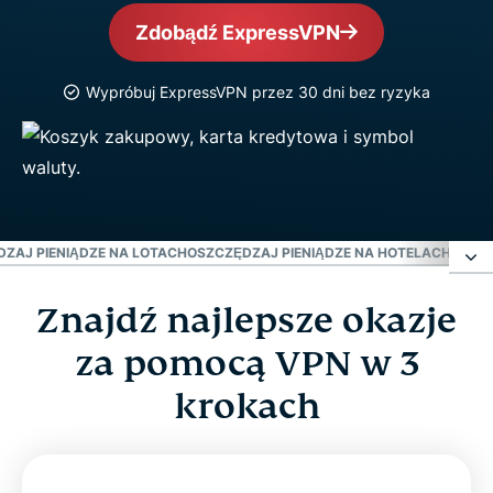
Zdobądź ExpressVPN
Wypróbuj ExpressVPN przez 30 dni bez ryzyka
ZAJ PIENIĄDZE NA LOTACH
OSZCZĘDZAJ PIENIĄDZE NA HOTELACH
CHRO
Znajdź najlepsze okazje
Znajdź najlepsze okazje za pomocą VPN w 3
krokach
za pomocą VPN w 3
krokach
Jak działa VPN do zakupów online?
Jak znaleźć lepsze okazje