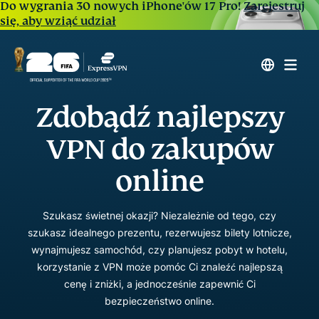
Do wygrania 30 nowych iPhone'ów 17 Pro!
Zarejestruj
się, aby wziąć udział
Zdobądź najlepszy
VPN do zakupów
online
Szukasz świetnej okazji? Niezależnie od tego, czy
szukasz idealnego prezentu, rezerwujesz bilety lotnicze,
wynajmujesz samochód, czy planujesz pobyt w hotelu,
korzystanie z VPN może pomóc Ci znaleźć najlepszą
cenę i zniżki, a jednocześnie zapewnić Ci
bezpieczeństwo online.