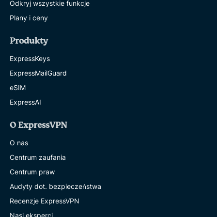
Odkryj wszystkie funkcje
Plany i ceny
Produkty
ExpressKeys
ExpressMailGuard
eSIM
ExpressAI
O ExpressVPN
O nas
Centrum zaufania
Centrum praw
Audyty dot. bezpieczeństwa
Recenzje ExpressVPN
Nasi eksperci