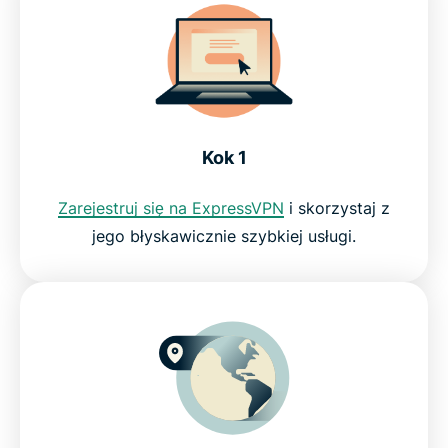
Oszczędzaj pieniądze na lotach
Oszczędzaj pieniądze na hotelach
Kok 1
Chroń swoje dane osobowe
Zarejestruj się na ExpressVPN
i skorzystaj z
Dlaczego warto wybrać ExpressVPN?
jego błyskawicznie szybkiej usługi.
Wypróbuj najlepszy VPN do zakupów online bez
ryzyka