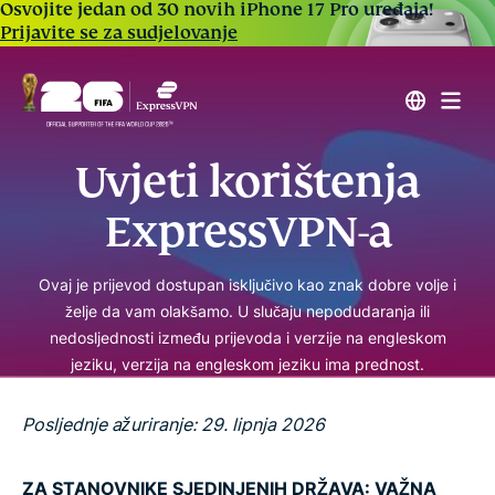
Osvojite jedan od 30 novih iPhone 17 Pro uređaja!
Prijavite se za sudjelovanje
Uvjeti korištenja
ExpressVPN-a
Ovaj je prijevod dostupan isključivo kao znak dobre volje i
želje da vam olakšamo. U slučaju nepodudaranja ili
nedosljednosti između prijevoda i verzije na engleskom
jeziku, verzija na engleskom jeziku ima prednost.
Posljednje ažuriranje: 29. lipnja 2026
ZA STANOVNIKE SJEDINJENIH DRŽAVA: VAŽNA