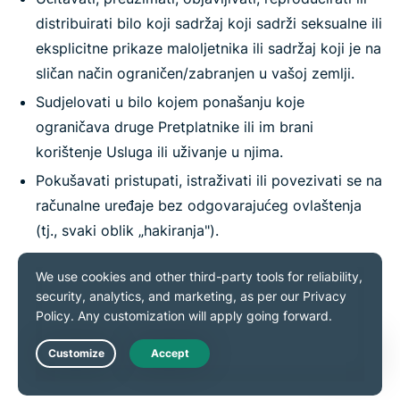
distribuirati bilo koji sadržaj koji sadrži seksualne ili
eksplicitne prikaze maloljetnika ili sadržaj koji je na
sličan način ograničen/zabranjen u vašoj zemlji.
Sudjelovati u bilo kojem ponašanju koje
ograničava druge Pretplatnike ili im brani
korištenje Usluga ili uživanje u njima.
Pokušavati pristupati, istraživati ili povezivati se na
računalne uređaje bez odgovarajućeg ovlaštenja
(tj., svaki oblik „hakiranja").
Pokušavati komplirati, koristiti ili distribuirati popis
IP adresa kojima upravlja ExpressVPN u vezi s
ovim Uslugama.
Koristiti Usluge za bilo što drugo osim u zakonite
svrhe.
Live Chat