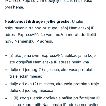
IP adrese koje su vam dodijeljene, čak ni uz vaše
ovlaštenje.
Neaktivnost ili druge rijetke greške:
U cilju
osiguravanja trajnog pristupa vašoj Namjenskoj IP
adresi, ExpressVPN će vam možda morati dodijeliti
novu Namjensku IP adresu.
(i) ako je na svim ExpressVPN aplikacijama koje
ste otključali Namjenska IP adresa neaktivna
dulje od jednog (1) mjeseca, ako vaša pretplata
traje jedan mjesec
dulje od dva (2) mjeseca, ako vaša pretplata traje
dulje od jednog mjeseca
ili (ii) zbog rijetkih grešaka s našim pružateljima IP
usluga zbog kojih Namjenska IP adresa nepravilno