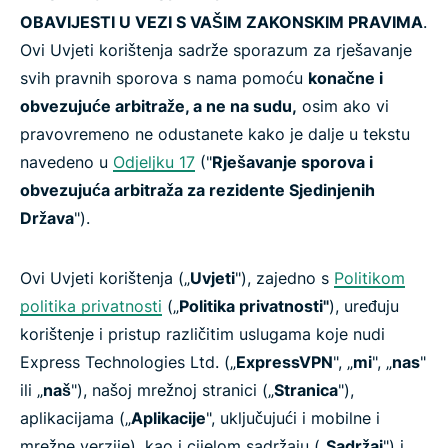
OBAVIJESTI U VEZI S VAŠIM ZAKONSKIM PRAVIMA
.
Ovi Uvjeti korištenja sadrže sporazum za rješavanje
svih pravnih sporova s nama pomoću
konačne i
obvezujuće arbitraže, a ne na sudu,
osim ako vi
pravovremeno ne odustanete kako je dalje u tekstu
navedeno u
Odjeljku 17
("
Rješavanje sporova i
obvezujuća arbitraža za rezidente Sjedinjenih
Država
").
Ovi Uvjeti korištenja („
Uvjeti
"), zajedno s
Politikom
politika privatnosti
(„
Politika privatnosti"
), uređuju
korištenje i pristup različitim uslugama koje nudi
Express Technologies Ltd. („
ExpressVPN
", „
mi
", „
nas
"
ili „
naš
"), našoj mrežnoj stranici („
Stranica
"),
aplikacijama („
Aplikacije
", uključujući i mobilne i
mrežne verzije), kao i cijelom sadržaju („
Sadržaj
") i