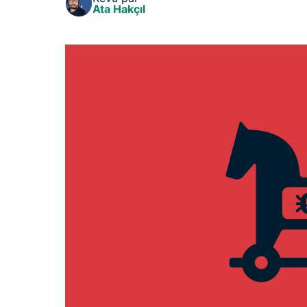
Ata Hakçıl