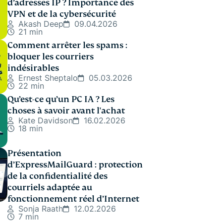
d’adresses IP ? Importance des
VPN et de la cybersécurité
Akash Deep
09.04.2026
21 min
Comment arrêter les spams :
bloquer les courriers
indésirables
Ernest Sheptalo
05.03.2026
22 min
Qu’est-ce qu’un PC IA ? Les
choses à savoir avant l'achat
Kate Davidson
16.02.2026
18 min
Présentation
d’ExpressMailGuard : protection
de la confidentialité des
courriels adaptée au
fonctionnement réel d’Internet
Sonja Raath
12.02.2026
7 min