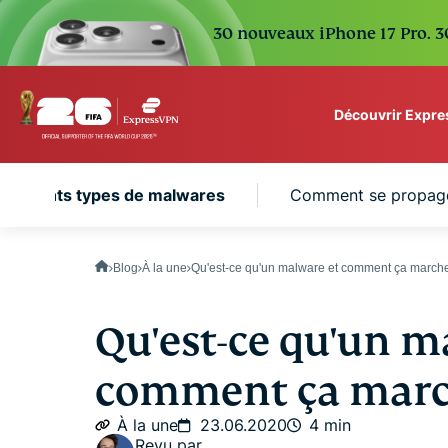
30 nouveaux iPhone 17 Pro. 30
Découvrir Expr
ExpressVPN for Teams
différents types de malwares
Comment se propag
VPN protection for grow
to deploy, simple to man
scale.
Blog
À la une
Qu'est-ce qu'un malware et comment ça march
Qu'est-ce qu'un m
comment ça marc
À la une
23.06.2020
4 min
Revu par