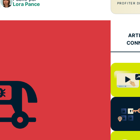
l’informatique
Lora Pance
PROFITER D
mots de passe,
confidentielle
authentification
pour exploiter
à plusieurs
la puissance
facteurs, et
de calcul au
bien plus.
ART
service du
CON
respect de la
vie privée.
Identity
Defender
Suite
performante
d’outils de
protection de
l’identité, de
surveillance
et de
suppression
des données.