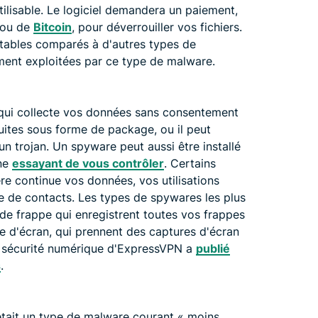
ilisable. Le logiciel demandera un paiement,
 ou de
Bitcoin
, pour déverrouiller vos fichiers.
ables comparés à d'autres types de
ment exploitées par ce type de malware.
qui collecte vos données sans consentement
tuites sous forme de package, ou il peut
 un trojan. Un spyware peut aussi être installé
ne
essayant de vous contrôler
. Certains
e continue vos données, vos utilisations
te de contacts. Les types de spywares les plus
de frappe qui enregistrent toutes vos frappes
ge d'écran, qui prennent des captures d'écran
de sécurité numérique d'ExpressVPN a
publié
s
.
était un type de malware courant « moins