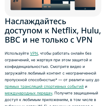
Социальные сети
Наслаждайтесь
Мессенджеры и инструменты
доступом к Netflix, Hulu,
BBC и не только с VPN
Игры и музыка
Руководства и не только
Используйте
VPN
, чтобы работать онлайн без
ограничений, не жертвуя при этом защитой и
ЧаВо: потоковые трансляции и VPN
конфиденциальностью. Смотрите видео и
загружайте любимый контент с неограниченной
пропускной способностью* — от реалити-шоу до
Как подключиться к VPN
прямых трансляций спортивных событий
и
международных передач
. Получите защищенный
Смотрите видео онлайн с ExpressVPN
доступ к любимым приложениям, в том числе в