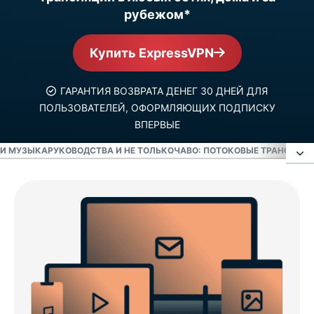
рубежом*
Купить ExpressVPN
ГАРАНТИЯ ВОЗВРАТА ДЕНЕГ 30 ДНЕЙ ДЛЯ
ПОЛЬЗОВАТЕЛЕЙ, ОФОРМЛЯЮЩИХ ПОДПИСКУ
ВПЕРВЫЕ
 И МУЗЫКА
РУКОВОДСТВА И НЕ ТОЛЬКО
ЧАВО: ПОТОКОВЫЕ ТРАНСЛЯЦИ
Наслаждайтесь доступом к Netflix, Hulu, BBC и
не только с VPN
Развлечения и спорт
Международные потоковые сервисы