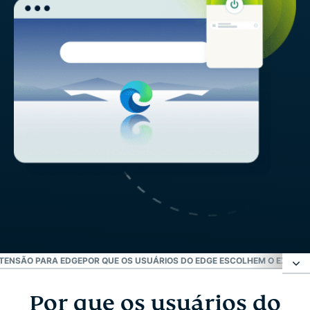
TENSÃO PARA EDGE
POR QUE OS USUÁRIOS DO EDGE ESCOLHEM O EXPRES
Por que os usuários do
Por que os usuários do Microsoft Edge precisam