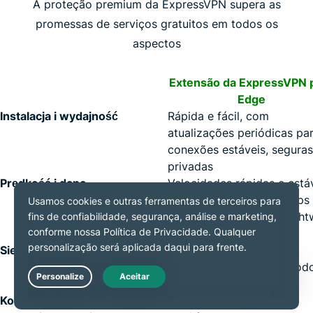
A proteção premium da ExpressVPN supera as
promessas de serviços gratuitos em todos os
aspectos
Extensão da ExpressVPN 
Edge
Instalacja i wydajność
Rápida e fácil, com
atualizações periódicas pa
conexões estáveis, seguras
privadas
Prędkość i dane
Velocidades rápidas e estáve
com servidores de 10Gbps
40 Gbps e protocolo Light
dados ilimitados
Sieć serwerów
214+ localizações de
servidores seguras em tod
mundo
Live Chat
Kompatybilność z platformami
Conexões de streaming