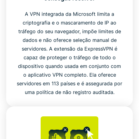
Feedback dos usuários: o que os clientes reais
A VPN integrada da Microsoft limita a
dizem
criptografia e o mascaramento de IP ao
tráfego do seu navegador, impõe limites de
dados e não oferece seleção manual de
Perguntas frequentes
servidores. A extensão da ExpressVPN é
capaz de proteger o tráfego de todo o
Adicione a ExpressVPN ao Microsoft Edge agora
dispositivo quando usada em conjunto com
o aplicativo VPN completo. Ela oferece
Conecte-se à rede global de servidores da
servidores em 113 países e é assegurada por
ExpressVPN dentro do Edge
uma política de não registro auditada.
Guia em vídeo: experimente o modo escuro