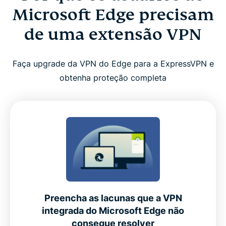
de uma extensão VPN
Microsoft Edge precisam
de uma extensão VPN
Como configurar uma VPN para Microsoft Edge
Faça upgrade da VPN do Edge para a ExpressVPN e
Dicas para usar a ExpressVPN de forma eficaz
obtenha proteção completa
com o Edge
Por que a ExpressVPN é a melhor opção para o
Microsoft Edge
Funcionalidades premium integradas à extensão
para Edge
Preencha as lacunas que a VPN
Por que os usuários do Edge escolhem o
integrada do Microsoft Edge não
ExpressVPN em vez de alternativas gratuitas
consegue resolver