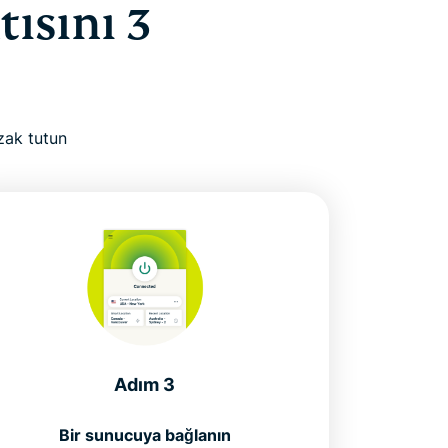
ısını 3
zak tutun
Adım 3
Bir sunucuya bağlanın