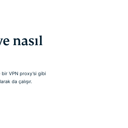
ve nasıl
 bir VPN proxy’si gibi
arak da çalışır.