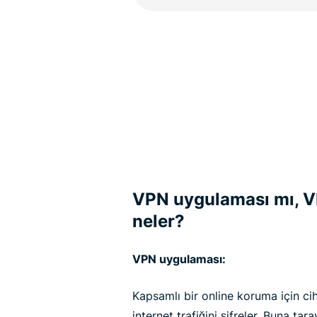
VPN uygulaması mı, VP
neler?
VPN uygulaması:
Kapsamlı bir online koruma için cih
internet trafiğini şifreler. Buna tar