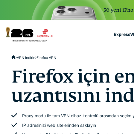
30 yeni iPhon
ExpressVP
ExpressVPN for Teams
VPN indirin
Firefox VPN
VPN protection for grow
to deploy, simple to man
Firefox için e
scale.
uzantısını ind
Proxy modu ile tam VPN cihaz kontrolü arasından seçim 
IP adresinizi web sitelerinden saklayın