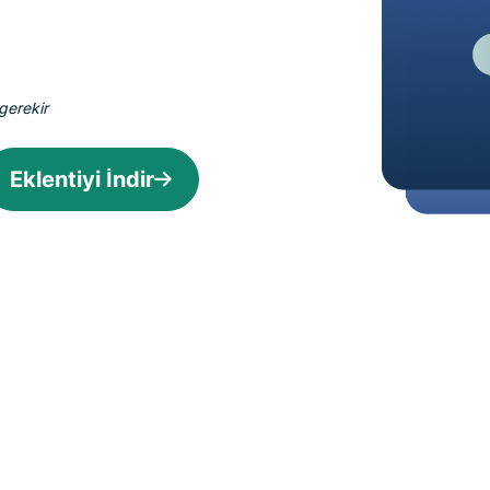
Identity
Defender
Kimlik
koruması,
gerekir
kimlik takibi
ve veri
kaldırma
Eklentiyi İndir
araçlarından
oluşan
kapsamlı
paket