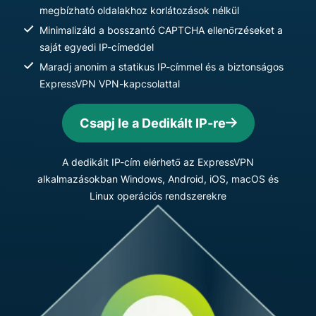
megbízható oldalakhoz korlátozások nélkül
Minimalizáld a bosszantó CAPTCHA ellenőrzéseket a
saját egyedi IP-címeddel
Maradj anonim a statikus IP-címmel és a biztonságos
ExpressVPN VPN-kapcsolattal
Csapj le a Dedikált IP-re
A dedikált IP-cím elérhető az ExpressVPN
alkalmazásokban Windows, Android, iOS, macOS és
Linux operációs rendszerekre