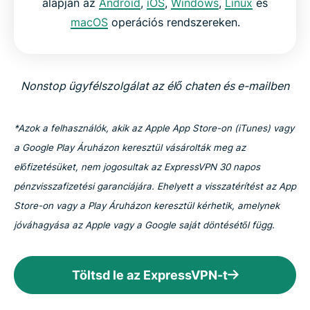
alapján az
Android
,
iOS
,
Windows
,
Linux
és
macOS
operációs rendszereken.
Nonstop ügyfélszolgálat az élő chaten és e-mailben
*Azok a felhasználók, akik az Apple App Store-on (iTunes) vagy
a Google Play Áruházon keresztül vásárolták meg az
előfizetésüket, nem jogosultak az ExpressVPN 30 napos
pénzvisszafizetési garanciájára. Ehelyett a visszatérítést az App
Store-on vagy a Play Áruházon keresztül kérhetik, amelynek
jóváhagyása az Apple vagy a Google saját döntésétől függ.
Töltsd le az ExpressVPN-t