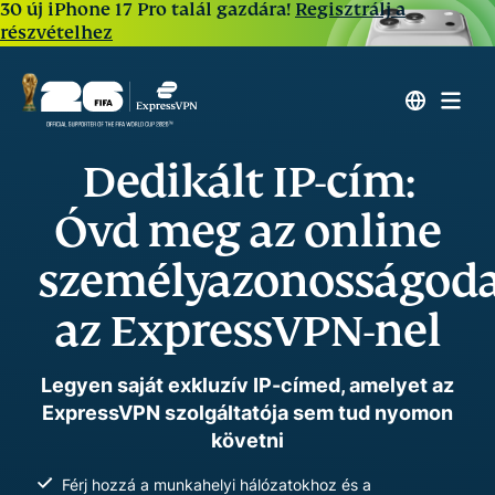
30 új iPhone 17 Pro talál gazdára!
Regisztrálj a
részvételhez
Dedikált IP-cím:
Óvd meg az online
személyazonosságod
az ExpressVPN-nel
Legyen saját exkluzív IP-címed, amelyet az
ExpressVPN szolgáltatója sem tud nyomon
követni
Férj hozzá a munkahelyi hálózatokhoz és a