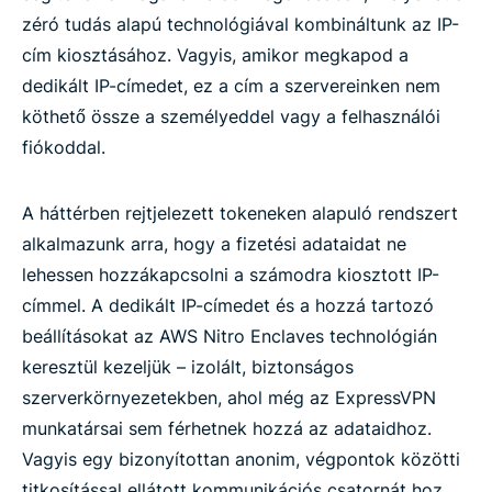
zéró tudás alapú technológiával kombináltunk az IP-
cím kiosztásához. Vagyis, amikor megkapod a
dedikált IP-címedet, ez a cím a szervereinken nem
köthető össze a személyeddel vagy a felhasználói
fiókoddal.
A háttérben rejtjelezett tokeneken alapuló rendszert
alkalmazunk arra, hogy a fizetési adataidat ne
lehessen hozzákapcsolni a számodra kiosztott IP-
címmel. A dedikált IP-címedet és a hozzá tartozó
beállításokat az AWS Nitro Enclaves technológián
keresztül kezeljük – izolált, biztonságos
szerverkörnyezetekben, ahol még az ExpressVPN
munkatársai sem férhetnek hozzá az adataidhoz.
Vagyis egy bizonyítottan anonim, végpontok közötti
titkosítással ellátott kommunikációs csatornát hoz