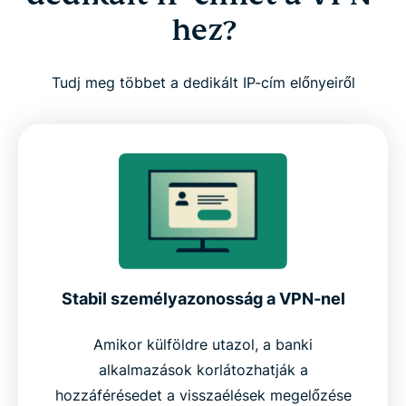
Próbáld ki az ExpressVPN-t a dedikált IP-címmel
hez?
együtt, kockázat nélkül
Tudj meg többet a dedikált IP-cím előnyeiről
Miért éri meg a dedikált IP-cím az ExpressVPN-
hez?
Stabil személyazonosság a VPN-nel
Amikor külföldre utazol, a banki
alkalmazások korlátozhatják a
hozzáférésedet a visszaélések megelőzése