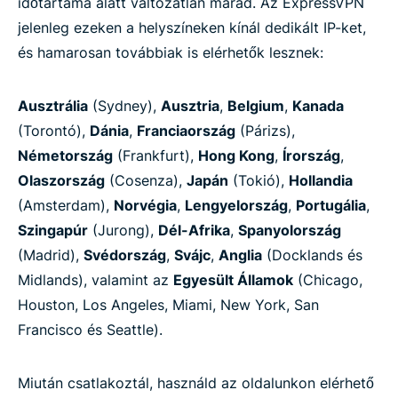
időtartama alatt változatlan marad. Az ExpressVPN
jelenleg ezeken a helyszíneken kínál dedikált IP-ket,
és hamarosan továbbiak is elérhetők lesznek:
Ausztrália
(Sydney),
Ausztria
,
Belgium
,
Kanada
(Torontó),
Dánia
,
Franciaország
(Párizs),
Németország
(Frankfurt),
Hong Kong
,
Írország
,
Olaszország
(Cosenza),
Japán
(Tokió),
Hollandia
(Amsterdam),
Norvégia
,
Lengyelország
,
Portugália
,
Szingapúr
(Jurong),
Dél-Afrika
,
Spanyolország
(Madrid),
Svédország
,
Svájc
,
Anglia
(Docklands és
Midlands), valamint az
Egyesült Államok
(Chicago,
Houston, Los Angeles, Miami, New York, San
Francisco és Seattle).
Miután csatlakoztál, használd az oldalunkon elérhető