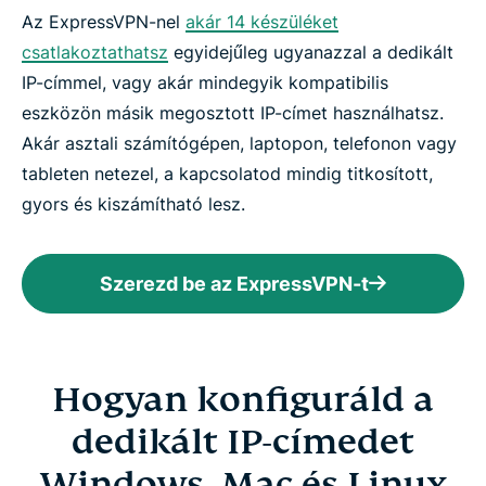
Az ExpressVPN-nel
akár 14 készüléket
csatlakoztathatsz
egyidejűleg ugyanazzal a dedikált
IP-címmel, vagy akár mindegyik kompatibilis
eszközön másik megosztott IP-címet használhatsz.
Akár asztali számítógépen, laptopon, telefonon vagy
tableten netezel, a kapcsolatod mindig titkosított,
gyors és kiszámítható lesz.
Szerezd be az ExpressVPN-t
Hogyan konfiguráld a
dedikált IP-címedet
Windows, Mac és Linux