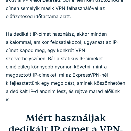
aktív a VPN előfizetésed. Soha nem kell osztoznod a
címen semelyik másik VPN felhasználóval az
Kompatibilitás az eszközökkel és platformokkal
előfizetésed időtartama alatt.
Hogyan konfiguráld a dedikált IP-címedet
Ha dedikált IP-címet használsz, akkor minden
Windows, Mac és Linux rendszereken
alkalommal, amikor felcsatlakozol, ugyanazt az IP-
címet kapod meg, egy konkrét VPN
Neked való a dedikált IP-cím?
szerverhelyszínen. Bár a statikus IP-címeket
elméletileg könnyebb nyomon követni, mint a
Miért érdemes a bizalmadra az ExpressVPN
megosztott IP-címeket, mi az ExpressVPN-nél
szolgáltatása
kifejlesztettünk egy megoldást, aminek köszönhetően
a dedikált IP-d anonim lesz, és rejtve marad előlünk
A felhasználók véleménye az ExpressVPN-ről
is.
GYIK: A dedikált VPN IP-címekről
Miért használjak
dedikált IP-címet a VPN-