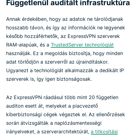
Függetlenül auditált infrastruktúra
Annak érdekében, hogy az adatok ne tárolódjanak
hosszabb távon, és így az információk ne legyenek
később hozzáférhetők, az ExpressVPN szerverek
RAM-alapúak, és a
TrustedServer technológiát
használják. Ez a megoldás biztosítja, hogy minden
adat törlődjön a szerverről az újraindításkor.
Ugyanezt a technológiát alkalmazzák a dedikált IP
szerverek is, így igen biztonságosak.
Az ExpressVPN ráadásul több mint 20 független
auditon esett át, melyeket a piacvezető
kiberbiztonsági cégek végeztek el. Az ellenőrzések
során átvizsgálták a naplózásmentességi
irányelveket, a szerverarchitektúrát,
a titkosítási