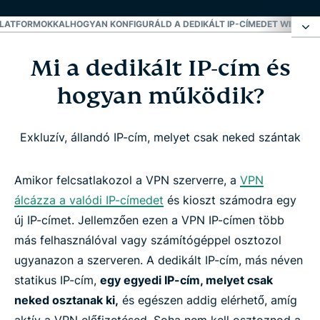
 PLATFORMOKKAL
HOGYAN KONFIGURÁLD A DEDIKÁLT IP-CÍMEDET WINDOW
Mi a dedikált IP-cím és
Mi a dedikált IP-cím és hogyan működik?
hogyan működik?
Miért használjak dedikált IP-címet a VPN-hez?
Exkluzív, állandó IP-cím, melyet csak neked szántak
Az ExpressVPN által kínált országok a dedikált IP-
címhez
Amikor felcsatlakozol a VPN szerverre, a
VPN
álcázza a valódi IP-címedet
és kioszt számodra egy
Hogyan szerezd be a dedikált IP-címet az
új IP-címet. Jellemzően ezen a VPN IP-címen több
ExpressVPN-hez
más felhasználóval vagy számítógéppel osztozol
ugyanazon a szerveren. A dedikált IP-cím, más néven
Hogyan segít az ExpressVPN-hez biztosított
statikus IP-cím,
egy egyedi IP-cím, melyet csak
dedikált IP-cím megóvni a magánszférádat
neked osztanak ki,
és egészen addig elérhető, amíg