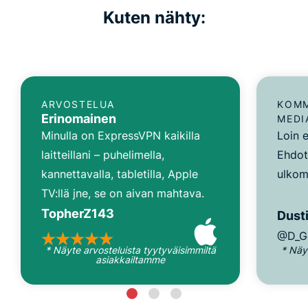
Kuten nähty:
ARVOSTELUA
KOMM
Erinomainen
MEDI
Minulla on ExpressVPN kaikilla
Loin e
laitteillani – puhelimella,
Ehdot
kannettavalla, tabletilla, Apple
ulkom
TV:llä jne, se on aivan mahtava.
TopherZ143
Dusti
@D_G
* Näyte arvosteluista tyytyväisimmiltä
* Näy
asiakkailtamme