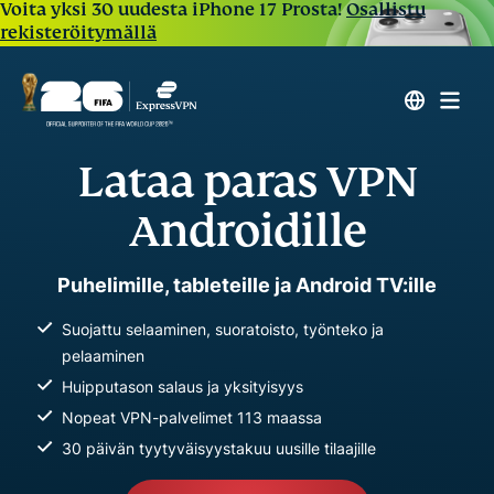
Voita yksi 30 uudesta iPhone 17 Prosta!
Osallistu
rekisteröitymällä
Lataa paras VPN
Androidille
Puhelimille, tableteille ja Android TV:ille
Suojattu selaaminen, suoratoisto, työnteko ja
pelaaminen
Huipputason salaus ja yksityisyys
Nopeat VPN-palvelimet 113 maassa
30 päivän tyytyväisyystakuu uusille tilaajille