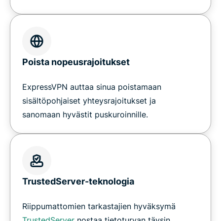
Poista nopeusrajoitukset
ExpressVPN auttaa sinua poistamaan
sisältöpohjaiset yhteysrajoitukset ja
sanomaan hyvästit puskuroinnille.
TrustedServer-teknologia
Riippumattomien tarkastajien hyväksymä
TrustedServer
nostaa tietoturvan täysin