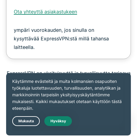
Ota yhteyttä asiakastukeen
ympäri vuorokauden, jos sinulla on
kysyttävää ExpressVPN:stä millä tahansa
laitteella.
ExpressVPN on yksityisyyttä ja turvallisuutta tarjoava
palvelu, eikä sitä tule käyttää tekijänoikeuksien
kiertämiseen. Emme pysty seuraamaan tai
hallitsemaan sitä, mitä teet VPN-yhteyden avulla,
joten olet itse vastuussa palveluehtojemme,
sisällöntuottajasi ehtojen ja kaikkien sovellettavien
lakien noudattamisesta.
Live Chat