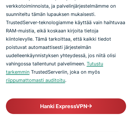
verkkotoiminnoista, ja palvelinjärjestelmämme on
suunniteltu tämän lupauksen mukaisesti.
TrustedServer-teknologiamme käyttää vain haihtuvaa
RAM-muistia, eikä koskaan kirjoita tietoja
kiintolevylle. Tämä tarkoittaa, että kaikki tiedot
poistuvat automaattisesti järjestelmän
uudelleenkäynnistyksen yhteydessä, jos niitä olisi
vahingossa tallentunut palvelimeen.
Tutustu
tarkemmin
TrustedServeriin, joka on myös
riippumattomasti auditoitu
.
Hanki ExpressVPN