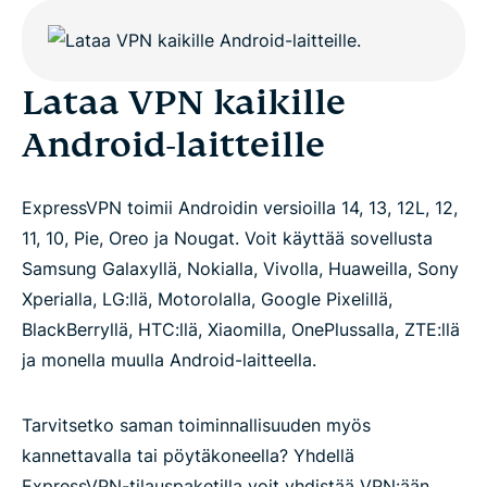
Lataa VPN kaikille
Android-laitteille
ExpressVPN toimii Androidin versioilla 14, 13, 12L, 12,
11, 10, Pie, Oreo ja Nougat. Voit käyttää sovellusta
Samsung Galaxyllä, Nokialla, Vivolla, Huaweilla, Sony
Xperialla, LG:llä, Motorolalla, Google Pixelillä,
BlackBerryllä, HTC:llä, Xiaomilla, OnePlussalla, ZTE:llä
ja monella muulla Android-laitteella.
Tarvitsetko saman toiminnallisuuden myös
kannettavalla tai pöytäkoneella? Yhdellä
ExpressVPN-tilauspaketilla voit yhdistää VPN:ään