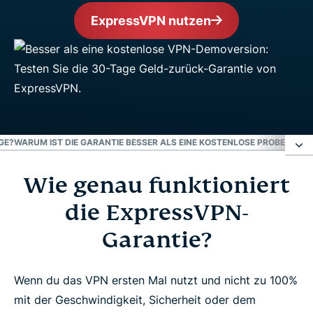
ExpressVPN nutzen
GE?
WARUM IST DIE GARANTIE BESSER ALS EINE KOSTENLOSE PROBEVERSI
Wie genau funktioniert
Wie genau funktioniert die ExpressVPN-
Garantie?
die ExpressVPN-
Garantie?
1 Monat oder 30 Tage?
Wenn du das VPN ersten Mal nutzt und nicht zu 100%
Warum ist die Garantie besser als eine kostenlose
mit der Geschwindigkeit, Sicherheit oder dem
Probeversion?